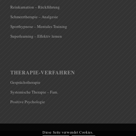
Reinkarnation – Rückführung
Schmerztherapie – Analgesie
Sporthypnose – Mentales Training
Superlearning – Effektiv lernen
THERAPIE-VERFAHREN
Gesprächstherapie
Systemische Therapie – Fam.
Positive Psychologie
Diese Seite verwendet Cookies.