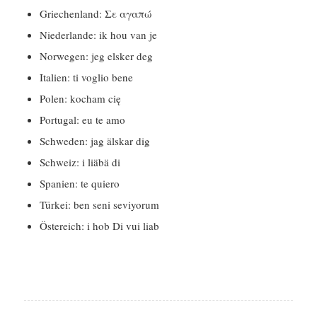
Griechenland: Σε αγαπώ
Niederlande: ik hou van je
Norwegen: jeg elsker deg
Italien: ti voglio bene
Polen: kocham cię
Portugal: eu te amo
Schweden: jag älskar dig
Schweiz: i liäbä di
Spanien: te quiero
Türkei: ben seni seviyorum
Östereich: i hob Di vui liab